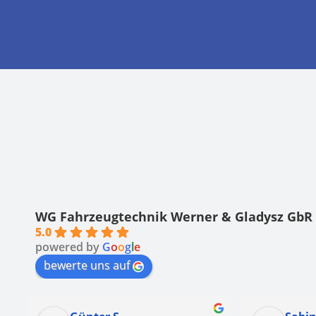
WG Fahrzeugtechnik Werner & Gladysz GbR
5.0
powered by
G
o
o
g
l
e
bewerte uns auf