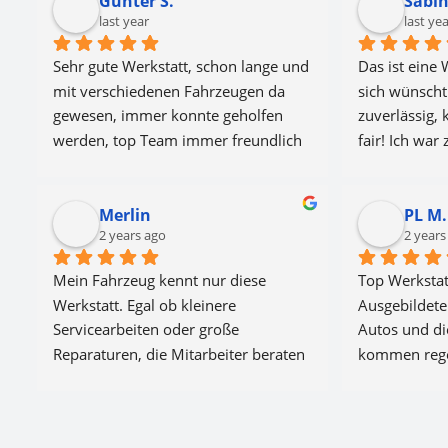
Günter S.
Sabi
last year
last ye
Sehr gute Werkstatt, schon lange und 
Das ist eine 
mit verschiedenen Fahrzeugen da 
sich wünscht:
gewesen, immer konnte geholfen 
zuverlässig,
werden, top Team immer freundlich 
fair! Ich war
und hilfsbereit, gerne jederzeit 
werde defini
wieder. Weiter so 👍👍👍👍👍
wieder dort 
Merlin
PL M.
abgeben. Abs
2 years ago
2 years
Mein Fahrzeug kennt nur diese 
Top Werkstatt
Werkstatt. Egal ob kleinere 
Ausgebildete
Servicearbeiten oder große 
Autos und di
Reparaturen, die Mitarbeiter beraten 
kommen rege
mich immer freundlich und 
kompetent. Ich habe das Gefühl, hier 
geht es wirklich noch um die beste 