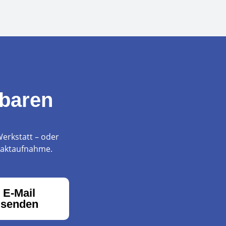
nbaren
Werkstatt – oder
ntaktaufnahme.
E-Mail
senden