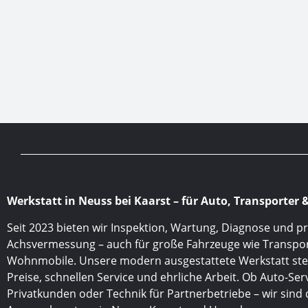
Lösung für den Kunden und nicht um 
möglichst viel Profit!Die Preise 
erscheinen mir fair und 
Terminzusagen wurden bei mir 
immer eingehalten. Ich kann diese 
Werkstatt wärmstens Empfehlen.
Werkstatt in Neuss bei Kaarst – für Auto, Transporte
Seit 2023 bieten wir Inspektion, Wartung, Diagnose und pr
Achsvermessung – auch für große Fahrzeuge wie Transpo
Wohnmobile. Unsere modern ausgestattete Werkstatt steh
Preise, schnellen Service und ehrliche Arbeit. Ob Auto-Serv
Privatkunden oder Technik für Partnerbetriebe – wir sind 