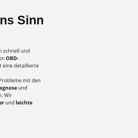
ns Sinn
 schnell und
von
OBD-
 eine detaillierte
 Probleme mit den
iagnose
und
. Wir
er
und
leichte