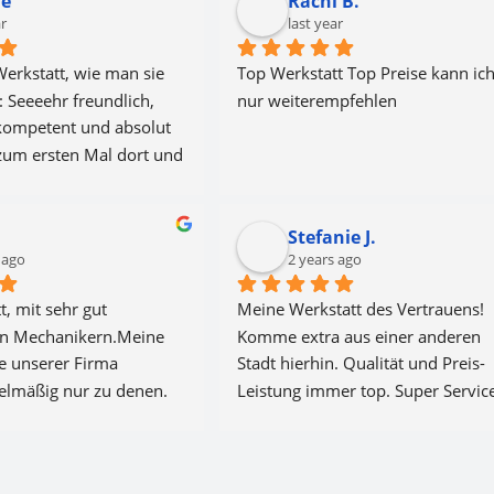
ne
Rachi B.
ar
last year
Werkstatt, wie man sie 
Top Werkstatt Top Preise kann ich
 Seeeehr freundlich, 
nur weiterempfehlen
 kompetent und absolut 
 zum ersten Mal dort und 
tiv mein Auto immer 
guten Gewissens 
Stefanie J.
olut empfehlenswert!!!
 ago
2 years ago
, mit sehr gut 
Meine Werkstatt des Vertrauens! 
n Mechanikern.Meine 
Komme extra aus einer anderen 
e unserer Firma 
Stadt hierhin. Qualität und Preis-
lmäßig nur zu denen.
Leistung immer top. Super Service
kompetentes Team. Volle Sterne!